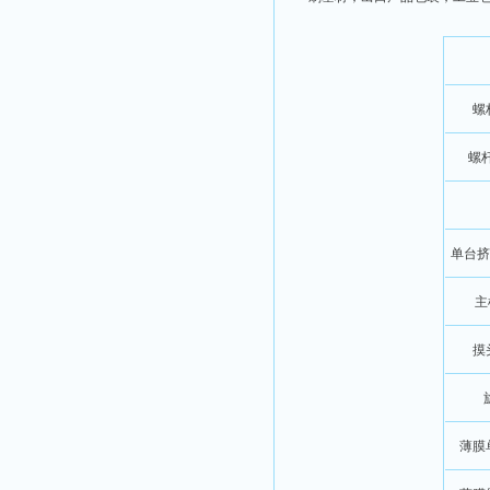
螺
螺杆
单台挤
主
摸
薄膜