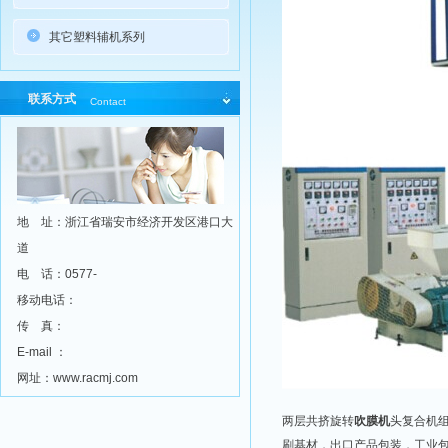
其它塑料辅机系列
联系方式
Contact
地 址：浙江省瑞安市经济开发区港口大
道
电 话：0577-
移动电话：
传 真：
E-mail ：
网址：www.racmj.com
两层共挤旋转
吹膜机
头复合机
刷基材，出口产品包装，工业