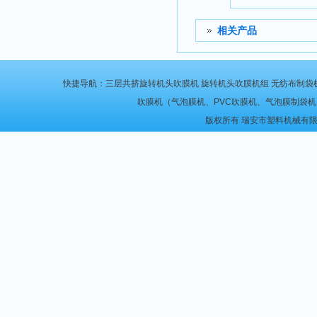
相关产品
快捷导航：
三层共挤旋转机头吹膜机
旋转机头吹膜机组
无纺布制袋
吹膜机
（
气泡膜机
、
PVC吹膜机
、
气泡膜制袋机
版权所有 瑞安市塑料机械有