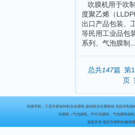
吹膜机用于吹制
度聚乙烯（LLD
出口产品包装、
等民用工业品包
系列、气泡膜制..
总共
147
篇
第
页
快捷导航：
三层共挤旋转机头吹膜机
旋转机头吹膜机组
无纺布制袋
吹膜机
（
气泡膜机
、
PVC吹膜机
、
气泡膜制袋机
版权所有 瑞安市塑料机械有