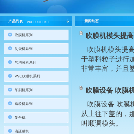
新闻动态
产品列表
PRODUCT LIST
吹膜机模头提高
吹膜机系列
吹膜机模头提
制袋机系列
于塑料粒子进行
气泡膜机系列
非常丰富，并且
PVC吹膜机系列
吹膜设备 吹膜
印刷机系列
吹膜设备 吹
造粒机系列
从上往下盖的，
复合机
叫顺调模头。
流延膜机