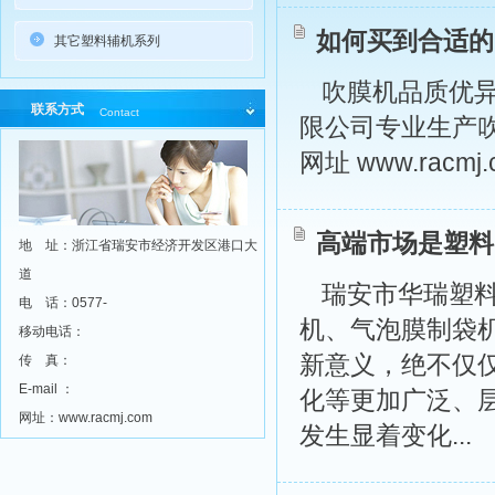
如何买到合适的
其它塑料辅机系列
吹膜机品质优
联系方式
Contact
限公司专业生产吹
网址 www.racmj.
高端市场是塑料
地 址：浙江省瑞安市经济开发区港口大
道
瑞安市华瑞塑料
电 话：0577-
机、气泡膜制袋机 
移动电话：
新意义，绝不仅
传 真：
E-mail ：
化等更加广泛、
网址：www.racmj.com
发生显着变化...