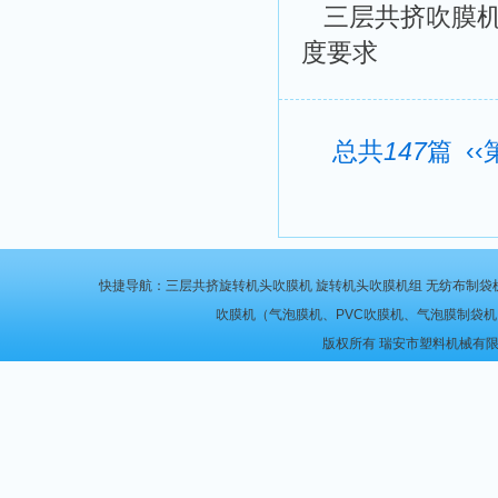
三层共挤吹膜
度要求
总共
147
篇
‹‹
快捷导航：
三层共挤旋转机头吹膜机
旋转机头吹膜机组
无纺布制袋
吹膜机
（
气泡膜机
、
PVC吹膜机
、
气泡膜制袋机
版权所有 瑞安市塑料机械有